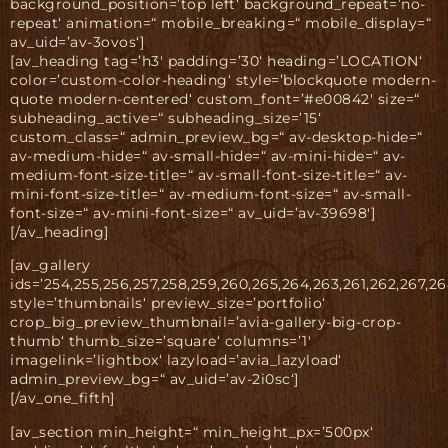
background_position=’top left‘ background_repeat=’no-
repeat‘ animation=“ mobile_breaking=“ mobile_display=“
av_uid=’av-3ovos‘]
[av_heading tag=’h3′ padding=’30‘ heading=’LOCATION‘
color=’custom-color-heading‘ style=’blockquote modern-
quote modern-centered‘ custom_font=’#e00842′ size=“
subheading_active=“ subheading_size=’15‘
custom_class=“ admin_preview_bg=“ av-desktop-hide=“
av-medium-hide=“ av-small-hide=“ av-mini-hide=“ av-
medium-font-size-title=“ av-small-font-size-title=“ av-
mini-font-size-title=“ av-medium-font-size=“ av-small-
font-size=“ av-mini-font-size=“ av_uid=’av-39698′]
[/av_heading]
[av_gallery
ids=’254,255,256,257,258,259,260,265,264,263,261,262,267,26
style=’thumbnails‘ preview_size=’portfolio‘
crop_big_preview_thumbnail=’avia-gallery-big-crop-
thumb‘ thumb_size=’square‘ columns=’1′
imagelink=’lightbox‘ lazyload=’avia_lazyload‘
admin_preview_bg=“ av_uid=’av-2i0sc‘]
[/av_one_fifth]
[av_section min_height=“ min_height_px=’500px‘