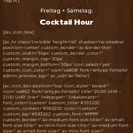
7wp74′]
Freitag + Samstag:
Cocktail Hour
[/av_icon_box]
[av_hr class=’invisible‘ height=’40‘ shadow=’no-shadow‘
position=’center‘ custom_border=’av-border-thin‘
custom_width=’50px‘ custom_border_color=“
custom_margin_top=’30px‘
custom_margin_bottom=’30px‘ icon_select=’yes‘
custom_icon_color=“ icon=’ue808′ font=’entypo-fontello‘
admin_preview_bg=“ av_uid=’av-7atrw‘]
[av_icon_box position=’top‘ icon_style=“ boxed=“
icon=’ue862′ font=’entypo-fontello‘ title=’20:00 UHR –
21:00 UHR‘ link=“ linktarget=“ linkelement=“
font_color=’custom‘ custom_title=’#593202′
custom_content=’#593202′ color=’custom‘
custom_bg=’#593202′ custom_font=’#ffffff‘
custom_border=“ av-medium-font-size-title=“ av-small-
font-size-title=“ av-mini-font-size-title=“ av-medium-font-
size=“ av-small-font-size=“ av-mini-font-size=“