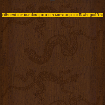
hrend der Bundesligasaison Samstags ab 15 Uhr geöffnet