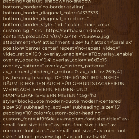
padding=’default‘ shadow=’no-shadow‘
bottom_border=’no-border-styling‘
bottom_border_diagonal_color=’#333333′
bottom_border_diagonal_direction=“
bottom_border_style=“ id=“ color=’main_color‘
custom_bg=“ src=’https://outbackinn.de/wp-
content/uploads/2017/07/722419_47536962.jpg‘
attachment=’64‘ attachment_size=’full‘ attach=’parallax‘
position=’center center‘ repeat=’no-repeat‘ video=“
video_ratio=’16:9′ overlay_enable=’aviaTBoverlay_enable‘
overlay_opacity=’0.4′ overlay_color=’#6d3d15′
overlay_pattern=“ overlay_custom_pattern=“
av_element_hidden_in_editor=’0′ av_uid=’av-269y4′]
[av_heading heading=’GERNE KÖNNT IHR UNSERE
RÄUMLICHKEITEN AUCH FÜR GEBURTSTAGSFEIERN,
WEIHNACHTSFEIERN, FIRMEN- UND
MANNSCHAFTSFEIERN MIETEN!‘ tag=’h3′
style=’blockquote modern-quote modern-centered‘
size=’30‘ subheading_active=“ subheading_size=’15‘
padding=’10‘ color=’custom-color-heading‘
custom_font=’#f9f6de‘ av-medium-font-size-title=“ av-
small-font-size-title=“ av-mini-font-size-title=“ av-
medium-font-size=“ av-small-font-size=“ av-mini-font-
size=“ admin_preview_bg=“ av_uid=’av-1ka4k‘]