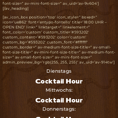
font-size=“ av-mini-font-size=“ av_uid=’av-9v604′]
[/av_heading]
[av_icon_box position=’top‘ icon_style=“ boxed=“
icon=’ue862′ font=’entypo-fontello‘ title=’18:00 UHR –
OPEN END‘ link=“ linktarget=“ linkelement=“
font_color=’custom‘ custom_title=’#593202′
custom_content=’#593202′ color=’custom‘
custom_bg=’#593202′ custom_font=’#ffffff‘
custom_border=“ av-medium-font-size-title=“ av-small-
font-size-title=“ av-mini-font-size-title=“ av-medium-font-
size=“ av-small-font-size=“ av-mini-font-size=“
admin_preview_bg=’rgb(255, 255, 255)‘ av_uid=’av-914tw‘]
Dienstags
Cocktail Hour
Mittwochs:
Cocktail Hour
Donnerstags: