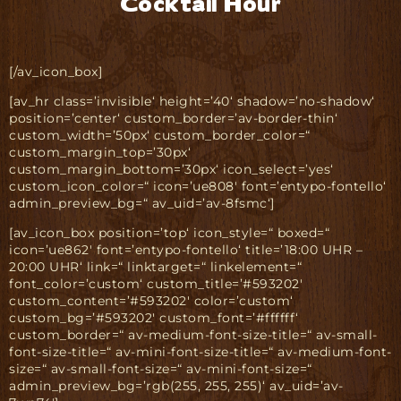
Cocktail Hour
[/av_icon_box]
[av_hr class=’invisible‘ height=’40‘ shadow=’no-shadow‘
position=’center‘ custom_border=’av-border-thin‘
custom_width=’50px‘ custom_border_color=“
custom_margin_top=’30px‘
custom_margin_bottom=’30px‘ icon_select=’yes‘
custom_icon_color=“ icon=’ue808′ font=’entypo-fontello‘
admin_preview_bg=“ av_uid=’av-8fsmc‘]
[av_icon_box position=’top‘ icon_style=“ boxed=“
icon=’ue862′ font=’entypo-fontello‘ title=’18:00 UHR –
20:00 UHR‘ link=“ linktarget=“ linkelement=“
font_color=’custom‘ custom_title=’#593202′
custom_content=’#593202′ color=’custom‘
custom_bg=’#593202′ custom_font=’#ffffff‘
custom_border=“ av-medium-font-size-title=“ av-small-
font-size-title=“ av-mini-font-size-title=“ av-medium-font-
size=“ av-small-font-size=“ av-mini-font-size=“
admin_preview_bg=’rgb(255, 255, 255)‘ av_uid=’av-